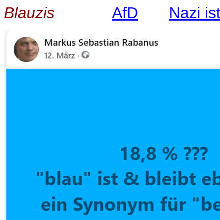
Blauzis
AfD
Nazi ist