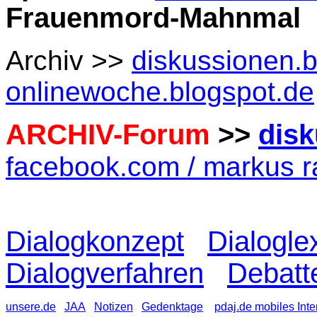
Frauenmord-Mahnmal
Archiv >>
diskussionen.b
onlinewoche.blogspot.de
ARCHIV-Forum
>>
disk
facebook.com / markus 
Dialogkonzept
Dialogle
Dialogverfahren
Debatt
unsere.de
JAA
Notizen
Gedenktage
pdaj.de mobiles Inte