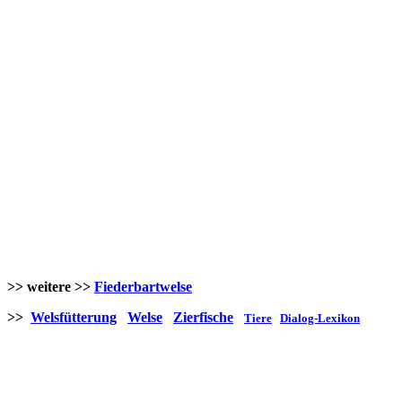
>> weitere >>
Fiederbartwelse
>>
Welsfütterung
Welse
Zierfische
Tiere
Dialog-Lexikon