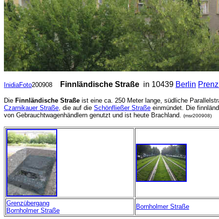
Finnländische Straße
in 10439
Berlin
Prenz
InidiaFoto
200908
Die
Finnländische Straße
ist eine ca. 250 Meter lange, südliche Parallelst
Czarnikauer Straße
, die auf die
Schönfließer Straße
einmündet. Die finnlän
von Gebrauchtwagenhändlern genutzt und ist heute Brachland.
(msr200908)
Grenzübergang
Bornholmer Straße
Bornholmer Straße