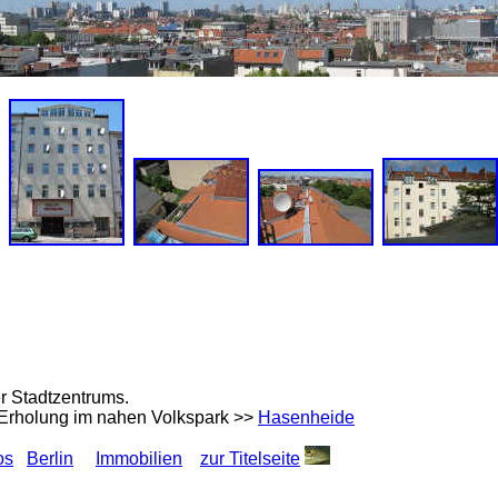
er Stadtzentrums.
 Erholung im nahen Volkspark >>
Hasenheide
os
Berlin
Immobilien
zur Titelseite