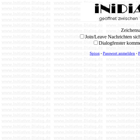
Zeichens
Join/Leave Nachrichten sic
Dialogfenster komm
Spion
-
Passwort anmelden
-
P