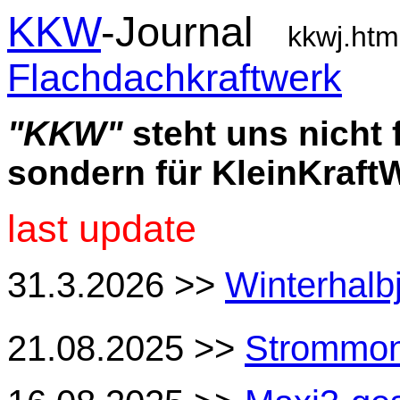
KKW
-Journal
kkwj.
Flachdachkraftwerk
"KKW"
steht uns nicht 
sondern für KleinKraft
last update
31.3.2026 >>
Winterhalb
21.08.2025 >>
Strommon