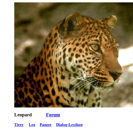
Leopard
Forum
Tiere
Leo
Panzer
Dialog-Lexikon