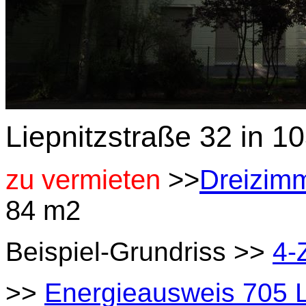
Liepnitzstraße 32 in 1
zu vermieten
>>
Dreizimm
84 m2
Beispiel-Grundriss >>
4-
>>
Energieausweis 705 