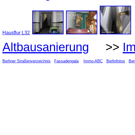
Hausflur L32
Altbausanierung
>>
Im
Berliner Straßenverzeichnis
Fassadengala
Immo-ABC
Berlinfotos
Ber