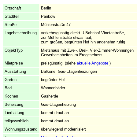
Ortschaft
Berlin
Stadtteil
Pankow
Straße
Mühlenstraße 47
Lagebeschreibung
verkehrsgünstig direkt U-Bahnhof Vinetastraße,
zur Mühlenstraße etwas laut,
zum großen, begrünten Hof hin angenehm ruhig
ObjektTyp
Mietshaus mit Zwei-, Drei-, Vier-Zimmer-Wohnungen
Gewerbeeinheiten im Erdgeschoss
Mietpreise
preisgünstig (siehe
aktuelle Angebote
)
Ausstattung
Balkone, Gas-Etagenheizungen
Garten
begrünter Hof
Bad
Wannenbäder
Kochen
Gasherde
Beheizung
Gas-Etagenheizung
Tierhaltung
kommt drauf an
teilgewerblich
kommt drauf an
Wohnungszustand
überwiegend modernisiert