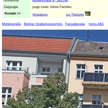
Grundrisse
Mühlenstraße 47 Skizzen
Zielgruppe
junge Leute, kleine Familien
Kontakt >>
Verwaltung
zur Titelseite
Mühlenstraße
Berliner Straßenverzeichnis
Fassadengala
Immo-ABC