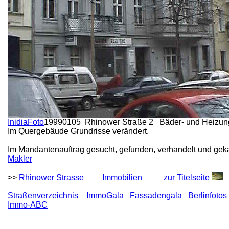
InidiaFoto
19990105 Rhinower Straße 2 Bäder- und Heizun
Im Quergebäude Grundrisse verändert.
Im Mandantenauftrag gesucht, gefunden, verhandelt und geka
Makler
>>
Rhinower Strasse
Immobilien
zur Titelseite
Straßenverzeichnis
ImmoGala
Fassadengala
Berlinfotos
Immo-ABC