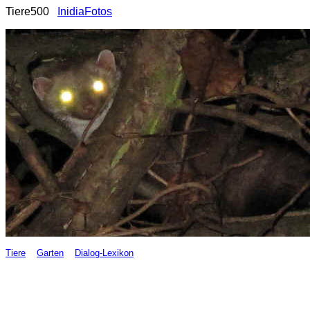
Tiere500
InidiaFotos
Tiere
Garten
Dialog-Lexikon