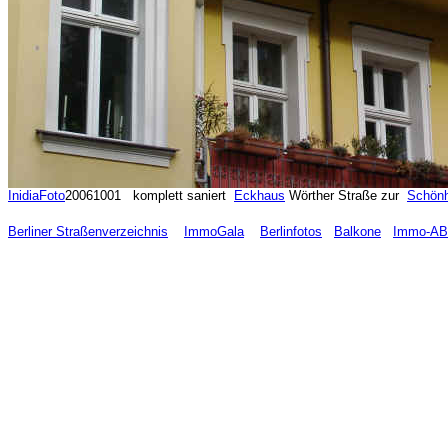
InidiaFoto
20061001 komplett saniert
Eckhaus
Wörther Straße zur
Schönh
Berliner Straßenverzeichnis
ImmoGala
Berlinfotos
Balkone
Immo-A