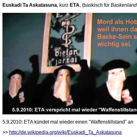
Euskadi Ta Askatasuna
, kurz
ETA
, (baskisch für
Baskenland 
5.9.2010: ETA kündet mal wieder einen "Waffenstillstand" an
>>
http://de.wikipedia.org/wiki/Euskadi_Ta_Askatasuna