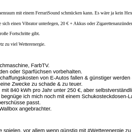
m Innenraum mit einem FerrariSound schmücken kann. Es wäre ja kein H
 sich einen Vibrator unterlegen, 20 € + Akkus oder Zigarettenanzünder
ße Fortschritte gibt.
 zu viel Wetterenergie.
schmaschine, FarbTV.
en oder Sparfüchsen vorbehalten.
chaffungskosten von E-Autos fallen & günstiger werden 
meine Zwecke zu schade & zu teuer.
eg mit 840 kWh pro Jahr unter 250 €, aber selbstverstän
t begnüge ich mich noch mit einem Schukosteckdosen-La
erschüsse passt.
 Wallbox angebrachter.
 spielen, vor allem wenn günstig mit #Wetterenergie zu