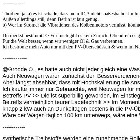
-----------
Thorben. ja, a) es ist schade, dass mein ID.3 nicht spaßeshalber i
Außen allerdings still, denn Berlin ist laut genug.
b) Wer im Stromer die Vibrationen des Kolbenmotors vermisst. könnte
Du merkst bestimmt >> Für mich gibt es kein Zurück. Obendrein es gro
Für die Welt besser, wenn wir weniger Öl & Gas verbrennen.
Ich bestrome mein Auto nur mit den PV-Überschüssen & wenn im Netz
-------------
@Grodde O., es hatte auch nicht jeder gleich eine Wa
Auch Neuwagen waren zunächst den Besserverdienend
Aber längst absehbar, dass mit Hochskalierung die Ans
Ich kaufte immer nur Gebrauchte, weil Neuwagen für 
Betreffs PV >> Die ist superbillig geworden, im Einsti
Betreffs vermeintlich teurer Ladetechnik >> Im Momen
knapp 2 kW auch an Dunkeltagen bestens in die PV-Üb
Wäre der Wagen täglich 100 km unterwegs, wäre eine
------------
synthetische Treibstoffe werden eine zunehmende Rolle