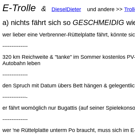
E-Trolle
&
DieselDieter
und andere >>
Trol
a) nichts fährt sich so
GESCHMEIDIG
wie
wer lieber eine Verbrenner-Rüttelplatte fährt, könnte s
--------------
320 km Reichweite & "tanke" im Sommer kostenlos PV-Ü
Autobahn leben
--------------
den Spruch mit Datum übers Bett hängen & gelegentlich
-------------
-
er fährt womöglich nur Bugattis (auf seiner Spielekonso
--------------
wer 'ne Rüttelplatte unterm Po braucht, muss sich im E