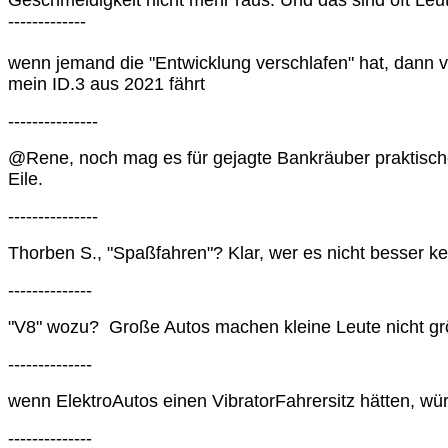
Geschmeidigkeit nicht mehr raus. Und das sind oft Leut
-------------
wenn jemand die "Entwicklung verschlafen" hat, dann v
mein ID.3 aus 2021 fährt
---------------
@Rene, noch mag es für gejagte Bankräuber praktischer 
Eile.
---------------
Thorben S., "Spaßfahren"? Klar, wer es nicht besser k
--------------
"V8" wozu? Große Autos machen kleine Leute nicht gr
--------------
wenn ElektroAutos einen VibratorFahrersitz hätten, 
--------------