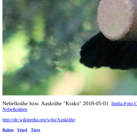
Nebelkrähe bzw. Aaskrähe "Krako" 2018-05-01
Inidia-Foto-
Nebelkrähen
http://de.wikipedia.org/wiki/Aaskrähe
Raben
Vögel
Tiere