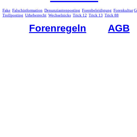
Fake
Falschinformation
Denunziantenposting
Forenbeleidigung
Forenkultur
G
Trollposting
Urheberrecht
Wechselnicks
Trick 12
Trick 13
Trick 88
Forenregeln
AGB