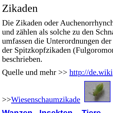
Zikaden
Die Zikaden oder Auchenorrhyncha
und zählen als solche zu den Sch
umfassen die Unterordnungen de
der Spitzkopfzikaden (Fulgoromor
beschrieben.
Quelle und mehr >>
http://de.wik
>>
Wiesenschaumzikade
Wanzen
Insekten
Tiere