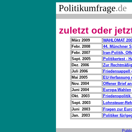
Politikumfrage
.de
zuletzt oder jet
März 2009
WAHLOMAT 200
Febr. 2008
44. Münchner S
Febr. 2007
Iran-Politik, Of
Sept. 2005
Politikertest -
Dez. 2006
Zur Rechtmäßigk
Juli 2006
Friedensappell
Mai 2005
EU-Verfassung
Nov. 2004
Offener Brief a
Juni 2004
Europa-Wahlen
Okt. 2003
Friedenspolitik 
Sept. 2003
Lohnsteuer-Ref
Juni 2003
Fragen zur Eur
Jan. 2003
Politiker für/ge
Publi