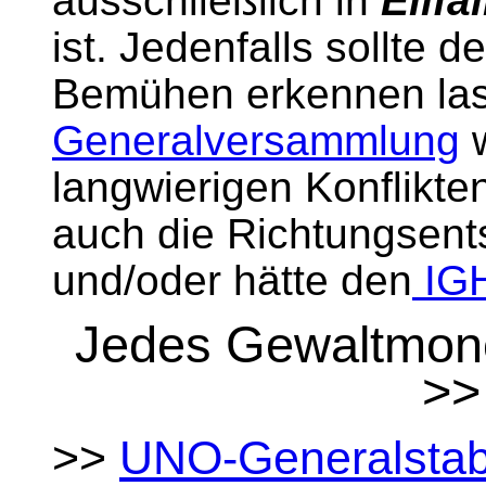
ausschließlich in
Eilfä
ist. Jedenfalls sollte d
Bemühen erkennen las
Generalversammlung
w
langwierigen Konflikte
auch die Richtungsent
und/oder hätte den
IG
Jedes Gewaltmonop
>
>>
UNO-Generalsta