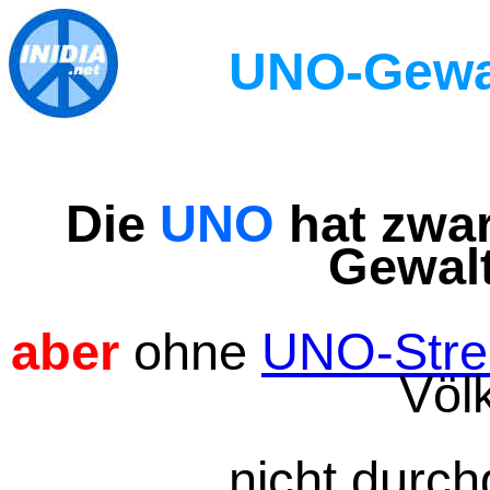
UNO-Gewa
Der Verstand muss 
Die
UNO
hat zwar
Gewal
aber
ohne
UNO-Strei
Völ
nicht durch