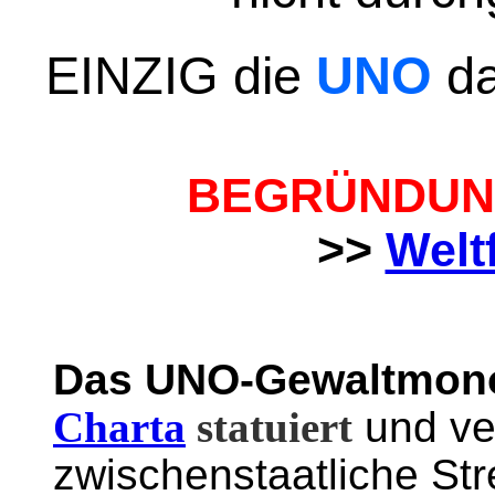
EINZIG die
UNO
da
BEGRÜNDU
>>
Welt
Das UNO-Gewaltmono
Charta
statuiert
und ve
zwischenstaatliche Str